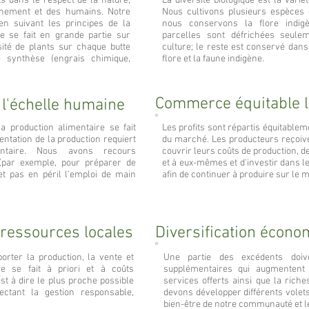
ts dans le respect de la nature,
La diversité biologique est la varié
nnement et des humains. Notre
Nous cultivons plusieurs espèces e
n suivant les principes de la
nous conservons la flore indigè
e se fait en grande partie sur
parcelles sont défrichées seule
ité de plants sur chaque butte
culture; le reste est conservé dans
 synthèse (engrais chimique,
flore et la faune indigène.
Commerce équitable l
 l'échelle humaine
a production alimentaire se fait
Les profits sont répartis équitable
ntation de la production requiert
du marché. Les producteurs reçoiven
taire. Nous avons recours
couvrir leurs coûts de production, d
(par exemple, pour préparer de
et à eux-mêmes et d'investir dans l
 pas en péril l’emploi de main
afin de continuer à produire sur le 
ressources locales
Diversification écono
orter la production, la vente et
Une partie des excédents doiv
ve se fait à priori et à coûts
supplémentaires qui augmentent 
st à dire le plus proche possible
services offerts ainsi que la riche
ectant la gestion responsable,
devons développer différents volets
bien-être de notre communauté et 