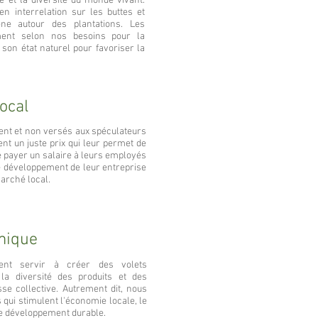
té et la diversité du monde vivant.
n interrelation sur les buttes et
ne autour des plantations. Les
ment selon nos besoins pour la
 son état naturel pour favoriser la
ocal
ment et non versés aux spéculateurs
t un juste prix qui leur permet de
e payer un salaire à leurs employés
e développement de leur entreprise
marché local.
mique
ent servir à créer des volets
la diversité des produits et des
sse collective. Autrement dit, nous
 qui stimulent l'économie locale, le
le développement durable.