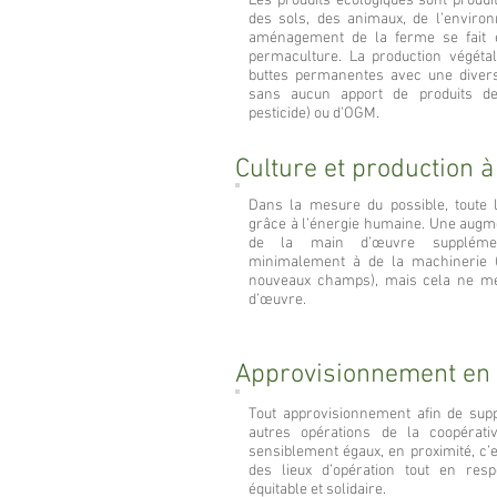
Les produits écologiques sont produi
des sols, des animaux, de l’enviro
aménagement de la ferme se fait e
permaculture. La production végétal
buttes permanentes avec une divers
sans aucun apport de produits de
pesticide) ou d’OGM.
Culture et production à
Dans la mesure du possible, toute l
grâce à l’énergie humaine. Une augme
de la main d’œuvre supplémen
minimalement à de la machinerie 
nouveaux champs), mais cela ne met
d’œuvre.
Approvisionnement en 
Tout approvisionnement afin de supp
autres opérations de la coopérati
sensiblement égaux, en proximité, c’e
des lieux d’opération tout en resp
équitable et solidaire.