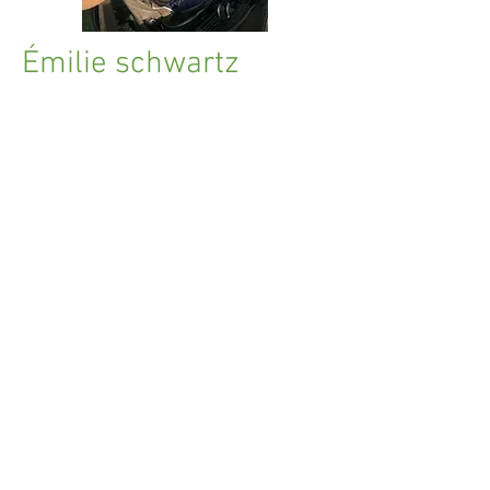
Émilie
schwartz
Administratrice à la vie
coopérante
J
e m'implique dans le conseil
d'administration de Gaïa parce que je suis
vraiment impressionnée et fière qu'on
puisse avoir accès à des légumes bio et
locaux dans notre belle région, j'avais
envie de soutenir le mouvement de notre
belle coop! Du côté professionnel, je suis
chargée de mobilisation pour Vigilance
OGM, un organisme qui milite activement
dans les dossiers des OGM et des
pesticides. J'ai co-instigué le groupe