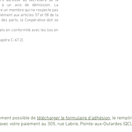
urs adressé au secrétaire de la
ut à un avis de démission. La
re un membre qui ne respecte pas
mément aux articles 57 et 58 de la
des parts, la Coopérative doit se
ls en conformité avec les lois en
apitre C-67.2).
lement possible de
télécharger le formulaire d'adhésion
, le rempli
avec votre paiement au 305, rue Labrie, Pointe-aux-Outardes (QC