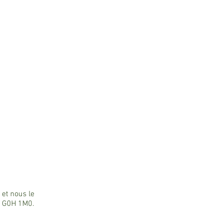
r et nous le
), G0H 1M0.