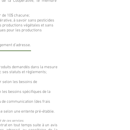
de la Coopérative, le membre
ur de 10$ chacune;
érative, à savoir sans pesticides
s productions végétales et sans
ues pour les productions
ngement d’adresse.
produits demandés dans la mesure
c ses statuts et règlements;
ur selon les besoins de
n les besoins spécifiques de la
au de communication (des frais
e selon une entente pré-établie.
é de ces services.
ntrat en tout temps suite à un avis