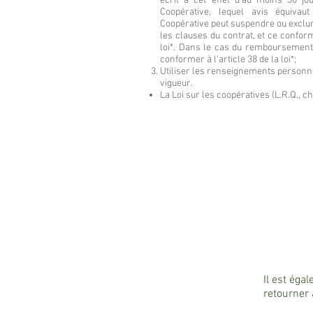
écrit à cet effet d’au moins 30 jo
Coopérative, lequel avis équiva
Coopérative peut suspendre ou exclu
les clauses du contrat, et ce confor
loi*. Dans le cas du remboursement 
conformer à l’article 38 de la loi*;
Utiliser les renseignements personne
vigueur.
La Loi sur les coopératives (L.R.Q., ch
Il est éga
retourner 