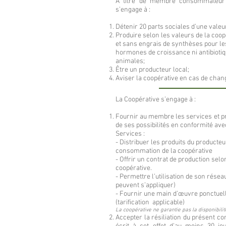
À titre de membre consommateur 
s’engage à :
Détenir 20 parts sociales d’une vale
Produire selon les valeurs de la coop
et sans engrais de synthèses pour le
hormones de croissance ni antibiotiq
animales;
Être un producteur local;
Aviser la coopérative en cas de cha
La Coopérative s’engage à :
Fournir au membre les services et 
de ses possibilités en conformité ave
Services :
- Distribuer les produits du producte
consommation de la coopérative
- Offrir un contrat de production selo
coopérative.
- Permettre l’utilisation de son rése
peuvent s’appliquer)
- Fournir une main d’œuvre ponctuell
(tarification applicable)
La coopérative ne garantie pas la disponibilit
Accepter la résiliation du présent co